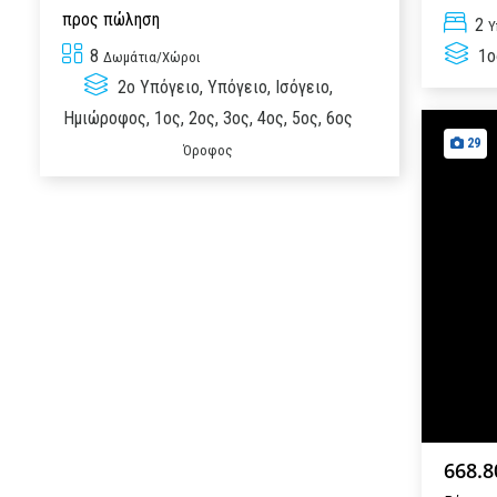
προς πώληση
2
Υ
8
1ο
Δωμάτια/Χώροι
2ο Υπόγειο, Υπόγειο, Ισόγειο,
Ημιώροφος, 1ος, 2ος, 3ος, 4ος, 5ος, 6ος
29
Όροφος
668.8