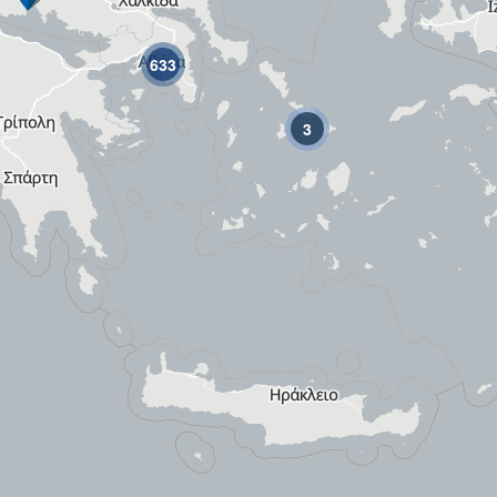
633
3