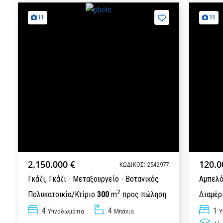
11
11
2.150.000 €
120.0
ΚΩΔΙΚΟΣ: 2542977
Γκάζι,
Γκάζι - Μεταξουργείο - Βοτανικός
Αμπελό
2
Πολυκατοικία/Κτίριο
300
m
προς πώληση
Διαμέρ
4
4
1
Υπνοδωμάτια
Μπάνια
Υ