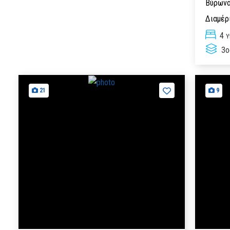
Βύρων
Διαμέρ
4
Υ
3ο
21
9