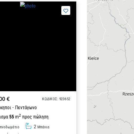
00 €
ΚΩΔΙΚΟΣ: 923652
κηποι - Πεντάγωνο
2
ισμα
55
m
προς πώληση
2
πνοδωμάτιo
Μπάνια