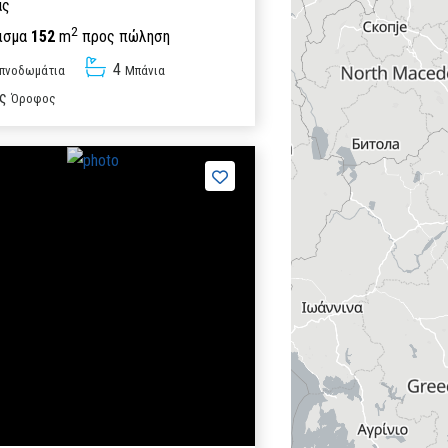
ας
2
ισμα
152
m
προς πώληση
4
πνοδωμάτια
Μπάνια
ς
Όροφος