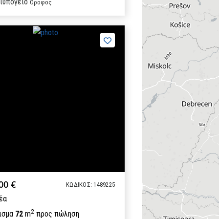
ιυπόγειο
Όροφος
00 €
ΚΩΔΙΚΟΣ: 1489225
έα
2
ισμα
72
m
προς πώληση