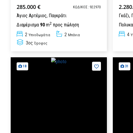
285.000 €
2.280
ΚΩΔΙΚΟΣ: 922970
Άγιος Αρτέμιος,
Παγκράτι
Γκάζι,
2
Διαμέρισμα
90
m
προς πώληση
Πολυκα
2
2
4
Υπνοδωμάτια
Μπάνια
Υ
3ος
Όροφος
18
31