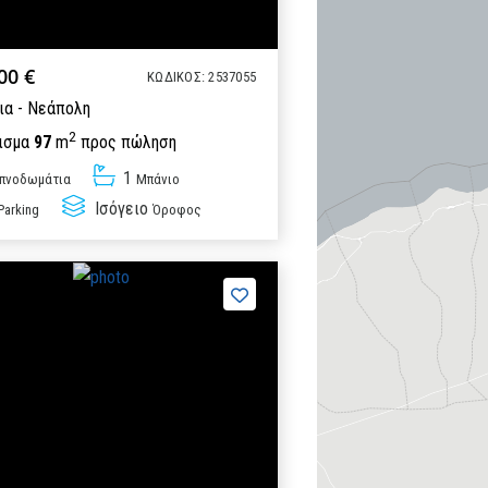
00 €
ΚΩΔΙΚΟΣ: 2537055
ια - Νεάπολη
2
ισμα
97
m
προς πώληση
1
πνοδωμάτια
Μπάνιο
Ισόγειο
Parking
Όροφος