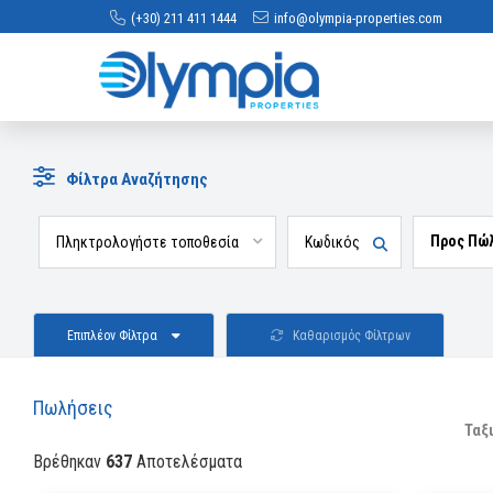
(+30) 211 411 1444
info@olympia-properties.com
Φίλτρα Αναζήτησης
Προς Πώ
Επιπλέον Φίλτρα
Καθαρισμός Φίλτρων
Πωλήσεις
Ταξ
Βρέθηκαν
637
Αποτελέσματα