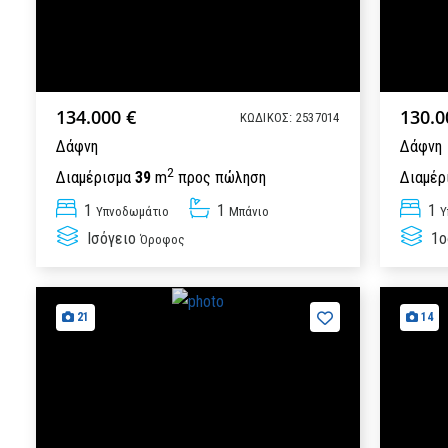
134.000 €
130.0
ΚΩΔΙΚΟΣ: 2537014
Δάφνη
Δάφνη
2
Διαμέρισμα
39
m
προς πώληση
Διαμέρ
1
1
1
Υπνοδωμάτιo
Μπάνιο
Υ
Ισόγειο
1ο
Όροφος
21
14