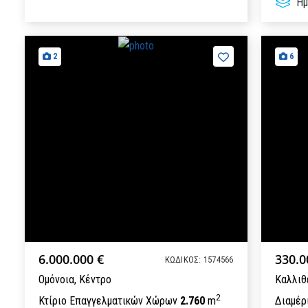
Ημ
2
6
6.000.000 €
330.0
ΚΩΔΙΚΟΣ: 1574566
Ομόνοια,
Κέντρο
Καλλιθ
2
Κτίριο Επαγγελματικών Χώρων
2.760
m
Διαμέρ