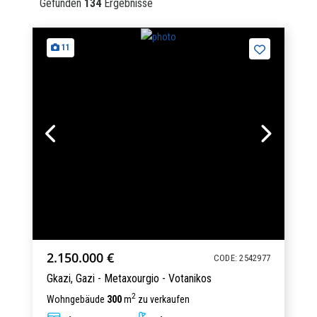
Gefunden
134
Ergebnisse
11
2.150.000 €
CODE: 2542977
Gkazi,
Gazi - Metaxourgio - Votanikos
2
Wohngebäude
300
m
zu verkaufen