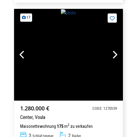
17
1.280.000 €
CODE: 1270559
Center,
Voula
2
Maisonettewohnung
175
m
zu verkaufen
3
2
Schlafzimmer
Bäder