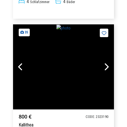
4
4
Schlafzimmer
Bäder
35
800 €
CODE: 2323190
Kallithea