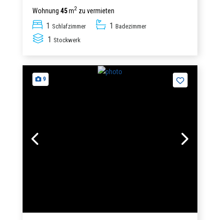
2
Wohnung
45
m
zu vermieten
1
1
Schlafzimmer
Badezimmer
1
Stockwerk
9