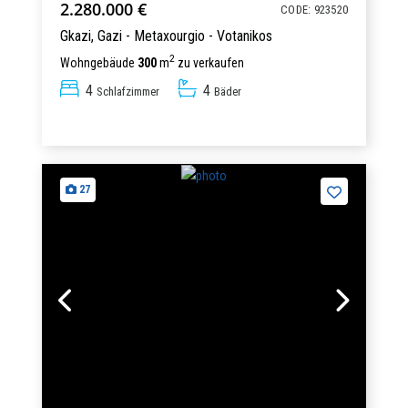
2.280.000 €
CODE: 923520
Gkazi,
Gazi - Metaxourgio - Votanikos
2
Wohngebäude
300
m
zu verkaufen
4
4
Schlafzimmer
Bäder
27