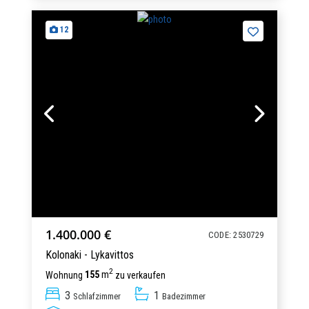
12
1.400.000 €
CODE: 2530729
Kolonaki - Lykavittos
2
Wohnung
155
m
zu verkaufen
3
1
Schlafzimmer
Badezimmer