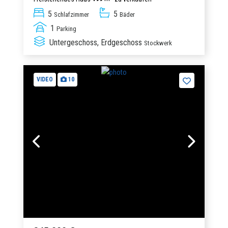
5
5
Schlafzimmer
Bäder
1
Parking
Untergeschoss, Erdgeschoss
Stockwerk
VIDEO
10