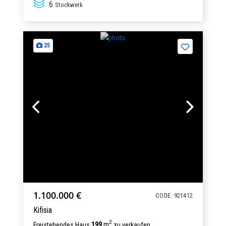
6
Stockwerk
25
1.100.000 €
CODE: 921412
Kifisia
2
Freistehendes Haus
199
m
zu verkaufen