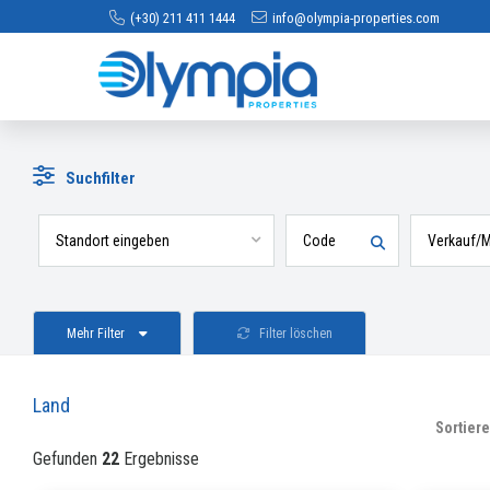
(+30) 211 411 1444
info@olympia-properties.com
Suchfilter
Mehr Filter
Filter löschen
Land
Sortiere
Gefunden
22
Ergebnisse