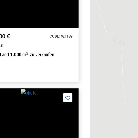
00 €
CODE: 921189
as
2
 Land
1.000
m
zu verkaufen