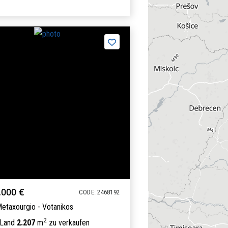
.000 €
CODE: 2468192
Metaxourgio - Votanikos
2
 Land
2.207
m
zu verkaufen