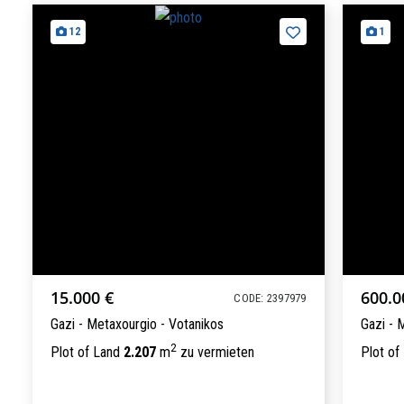
12
1
15.000 €
600.0
CODE: 2397979
Gazi - Metaxourgio - Votanikos
Gazi - 
2
Plot of Land
2.207
m
zu vermieten
Plot of