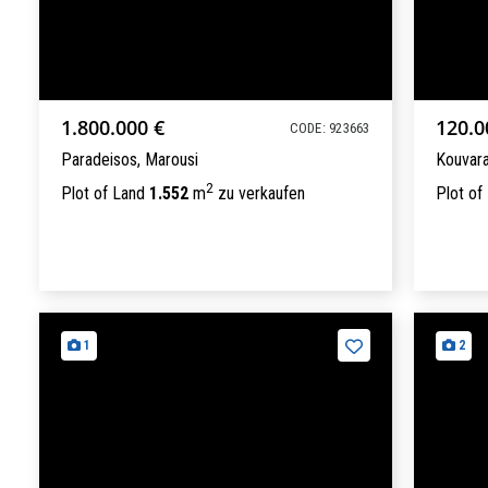
1.800.000 €
120.0
CODE: 923663
Paradeisos,
Marousi
Kouvar
2
Plot of Land
1.552
m
zu verkaufen
Plot of
1
2