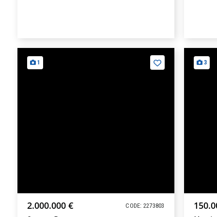
1
3
2.000.000 €
150.0
CODE: 2273803