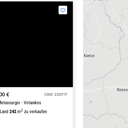
00 €
CODE: 2235777
Metaxourgio - Votanikos
2
 Land
242
m
zu verkaufen