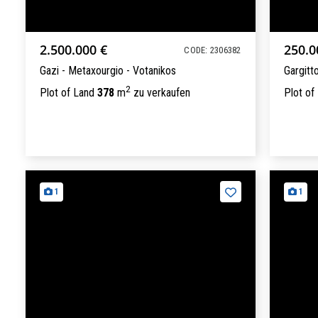
2.500.000 €
250.0
CODE: 2306382
Gazi - Metaxourgio - Votanikos
Gargitt
2
Plot of Land
378
m
zu verkaufen
Plot of
1
1