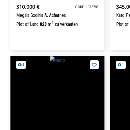
310.000 €
345.0
CODE: 1072708
Megala Sxoinia A,
Acharnes
Kato Pe
2
Plot of Land
828
m
zu verkaufen
Plot of
5
1