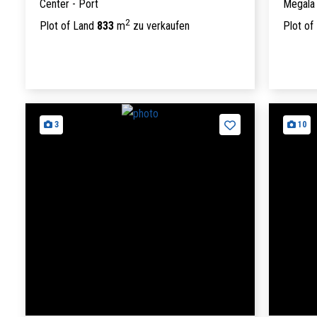
Center - Port
Megala 
2
Plot of Land
833
m
zu verkaufen
Plot of
3
10