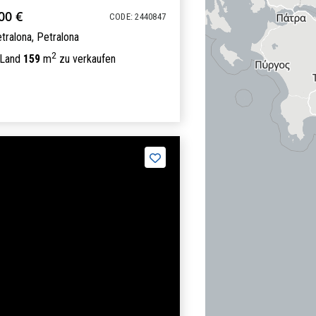
00 €
CODE: 2440847
tralona,
Petralona
2
 Land
159
m
zu verkaufen