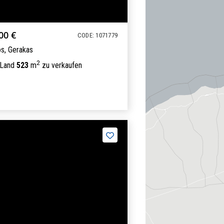
00 €
CODE: 1071779
os,
Gerakas
2
 Land
523
m
zu verkaufen