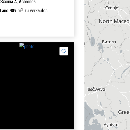
Sxoinia A,
Acharnes
2
 Land
489
m
zu verkaufen