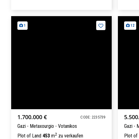
1
12
1.700.000 €
5.500
CODE: 2235739
Gazi - Metaxourgio - Votanikos
Gazi - 
2
Plot of Land
453
m
zu verkaufen
Plot of