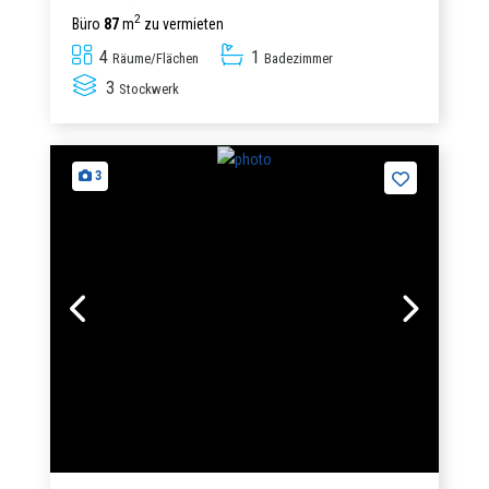
2
Büro
87
m
zu vermieten
4
1
Räume/Flächen
Badezimmer
3
Stockwerk
3